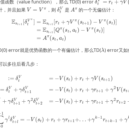
=
+
V
数（value function），那么 TD(0) error
δ
t
V
=
r
t
+
γ
V
(
s
t
+
1
δ
r
γ
V
t
t
=
π
π
V
计，并且如果
，则
是
的一个无偏估计：
V
=
V
π
δ
t
V
A
π
V
V
δ
A
t
E
E
π
π
π
[
]
=
[
+
(
)
−
(
)
]
t
V
π
]
=
E
s
t
+
1
[
r
t
+
γ
V
π
(
s
t
+
1
)
−
V
π
(
s
t
)
]
(2)
=
E
s
t
+
1
[
Q
π
(
s
t
,
a
t
)
−
V
π
(
s
t
)
]
(3
V
δ
r
γ
V
s
V
s
+
1
s
s
t
t
t
t
+
1
+
1
t
t
E
π
π
=
[
(
,
)
−
(
)
]
Q
s
a
V
s
s
t
t
t
+
1
t
π
=
(
,
)
A
s
a
t
t
(0) error就是优势函数的一个有偏估计，那么TD(
) error
λ
λ
可以多往后看几步：
:
=
=
−
(
)
+
+
(
)
V
δ
V
s
r
γ
V
s
+
1
t
t
t
t
2
V
(
s
t
)
+
r
t
+
γ
V
(
s
t
+
1
)
A
^
t
(
2
)
:=
δ
t
V
+
γ
δ
t
+
1
V
=
−
V
(
s
t
)
+
r
t
+
γ
r
t
+
1
+
γ
2
V
(
s
t
=
+
=
−
(
)
+
+
+
(
V
V
δ
γ
δ
V
s
r
γ
r
γ
V
s
+
1
t
t
t
t
+
1
t
t
2
2
+
+
=
−
(
)
+
+
+
V
V
γ
δ
γ
δ
V
s
r
γ
r
γ
r
+
1
+
2
t
t
t
t
+
1
+
2
t
t
−
1
∑
−
1
l
k
=
−
(
)
+
+
+
.
.
.
+
+
V
^
t
k
:=
∑
l
=
0
k
−
1
γ
l
δ
t
+
l
V
=
−
V
(
s
t
)
+
r
t
+
γ
r
t
+
1
+
.
.
.
+
γ
k
−
1
r
t
+
k
−
1
+
γ
k
V
(
s
t
+
γ
δ
V
s
r
γ
r
γ
r
γ
+
1
+
−
1
t
t
t
t
k
+
t
l
=
0