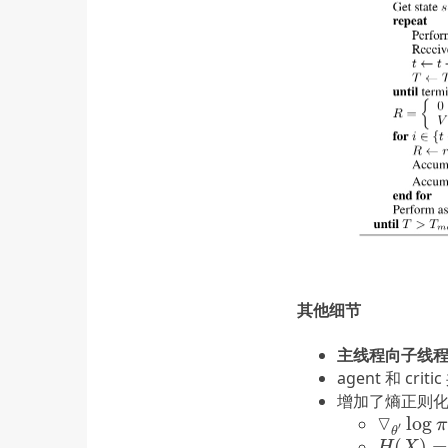
其他细节
主线程向子线
agent 和 c
增加了熵正则
▽
log
▽
θ
′
log
π
(
π
′
θ
(
)
=