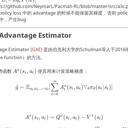
og
P
(
X
)
]
E
P
X
/github.com/NeymarL/Pacman-RL/blob/master/src/a3c.
olicy loss 中的 advantage 的时候不能保留其梯度，否则 poli
k 中，产生bug
 Advantage Estimator
age Estimator (
GAE
) 是由伯克利大学的Schulman等人于20
e function）的方法。
(
,
)
π
势函数
使其用来计算策略梯度：
A
π
(
s
t
,
a
t
)
A
s
a
t
t
∞
∑
E
▽
^
=
[
(
,
)
(
|
)
]
π
g
^
=
E
s
0
,
a
0
.
.
.
∼
π
θ
[
∑
t
=
0
∞
A
t
π
(
s
t
,
a
t
)
▽
θ
π
θ
(
a
t
|
s
t
)
]
g
A
s
a
π
a
s
,
.
.
.
∼
s
a
π
t
t
t
t
θ
θ
t
0
0
θ
=
0
t
π
π
π
(
,
)
=
(
,
)
−
(
)
A
π
(
s
t
,
a
t
)
=
Q
π
(
s
t
,
a
t
)
−
V
π
(
s
t
)
A
s
a
Q
s
a
V
s
t
t
t
t
t