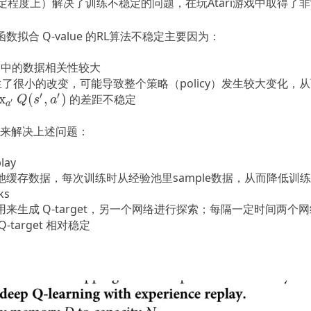
定程度上）解决了训练不稳定的问题，在玩Atari游戏中取得了
拟合 Q-value 的RL算法不稳定主要因为：
列中的数据相关性较大
e 发生了很小的改变，可能导致整个策略（policy）发生较大变化，从而导
′
′
x
(
,
)
的差距不稳定
(
s
′
,
a
′
)
Q
s
a
′
a
ck来解决上述问题：
lay
池缓存数据，每次训练时从经验池里sample数据，从而降低训
ks
用来生成 Q-target，另一个网络进行探索；每隔一定时间两个
-target 相对稳定