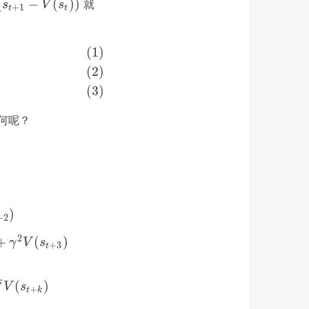
(
−
(
)
)
就
−
V
(
s
t
)
)
s
V
s
+
1
t
t
(1)
)
=
A
π
(
s
t
,
a
t
)
(2)
(3)
又如何呢？
+
2
)
A
^
t
(
3
)
:=
δ
t
V
+
γ
δ
t
+
1
V
+
γ
2
δ
t
+
2
V
=
−
V
(
s
t
)
+
r
t
+
γ
r
t
+
1
+
γ
2
r
t
+
2
+
γ
2
V
)
+
2
2
+
(
)
γ
V
s
+
3
t
k
(
)
k
)
V
s
+
t
k