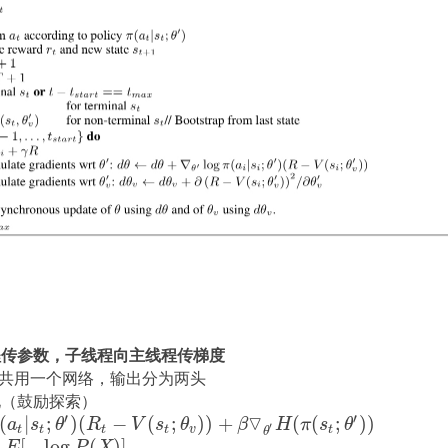
程传参数，子线程向主线程传梯度
ritic 共用一个网络，输出分为两头
化（鼓励探索）
′
′
▽
(
|
;
)
(
−
(
;
)
)
+
(
(
;
)
)
a
t
|
s
t
;
θ
′
)
(
R
t
−
V
(
s
t
;
θ
v
)
)
+
β
▽
θ
′
H
(
π
(
s
t
;
θ
′
)
)
a
s
θ
R
V
s
θ
β
H
π
s
θ
′
t
t
t
t
v
t
θ
[
−
log
(
)
]