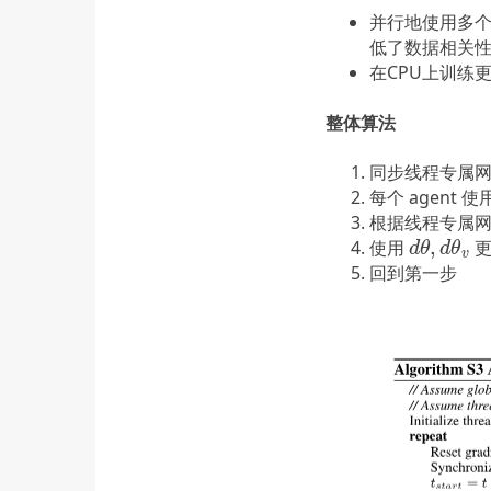
并行地使用多个 
低了数据相关
在CPU上训练
整体算法
同步线程专属
每个 agent
根据线程专属
,
使用
更
d
θ
,
d
θ
v
d
θ
d
θ
v
回到第一步